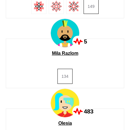
149
5
Mila Razlom
134
483
Olesia