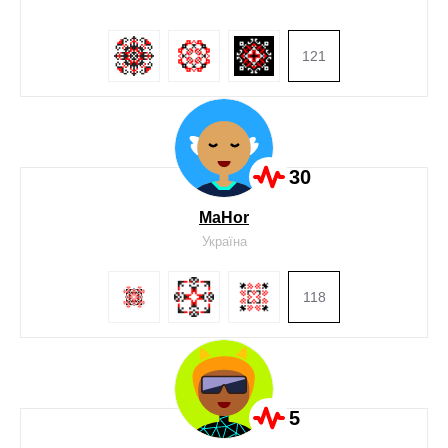
121
30
MaНor
Україна
118
5