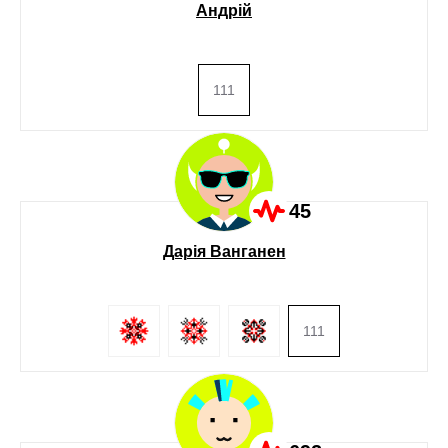
Андрій
111
45
Дарія Ванганен
111