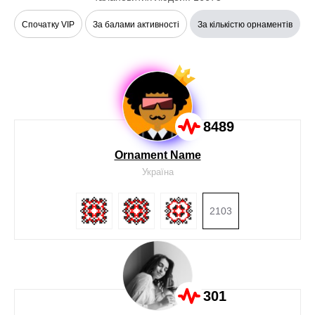
Спочатку VIP
За балами активності
За кількістю орнаментів
В
8489
Ornament Name
Україна
2103
301