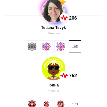
206
Tetiana Tsvyk
Мексика
195
752
Ірина
Україна
173