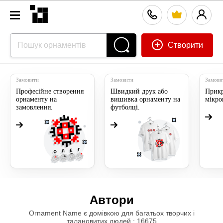
Створити
Замовити
Замовити
Замови
Професійне створення
Швидкий друк або
Прикр
орнаменту на
вишивка орнаменту на
мікр
замовлення.
футболці.
Автори
Ornament Name є домівкою для багатьох творчих і
талановитих людей.: 16675