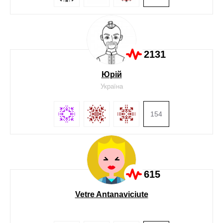
2131
Юрій
Україна
154
615
Vetre Antanaviciute