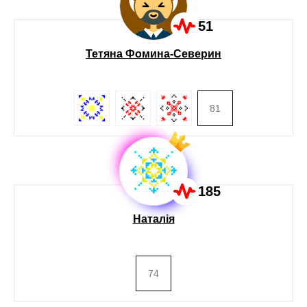
51
Тетяна Фомина-Северин
81
185
Наталія
74