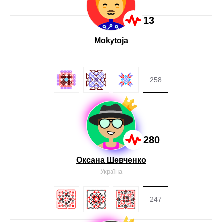
13
Mokytoja
258
280
Оксана Шевченко
Україна
247