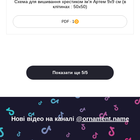
Схема для вишивання хрестиком ім'я Артем 9х9 см (в
клітинах : 50x50)
PDF · 1
Показати ще
5
/
5
Нові відео на каналі
@ornament.name