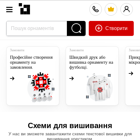
Створити
Замовити
Замовити
Замови
Професійне створення
Швидкий друк або
Прикр
орнаменту на
вишивка орнаменту на
мікр
замовлення.
футболці.
Схеми для вишивання
У нас ви зможете завантажити схеми текстової вишивки для
вишивання хрестиком.