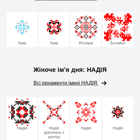
Лука
Лука
Розлука
Богомол
Жіноче ім'я дня: НАДІЯ
Всі орнаменти імені НАДІЯ
Надія
Надія
Надія
Надія
діагональ з
центру