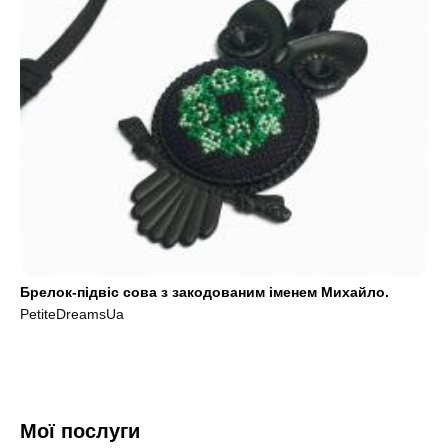
Брелок-підвіс сова з закодованим іменем Михайло.
PetiteDreamsUa
Мої послуги