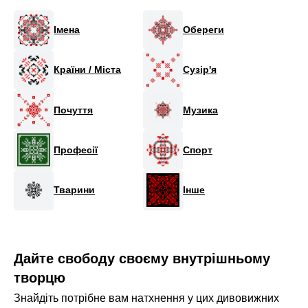
Імена
Обереги
Країни / Міста
Сузiр'я
Почуття
Музика
Професії
Спорт
Тварини
Інше
Дайте свободу своєму внутрішньому
творцю
Знайдіть потрібне вам натхнення у цих дивовижних