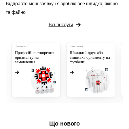
Відправте мені заявку і я зроблю все швидко, якісно
та файно
Всі послуги
Замовити
Замовити
За
Професійне створення
Швидкий друк або
Пр
орнаменту на
вишивка орнаменту на
мі
замовлення.
футболці.
Що нового