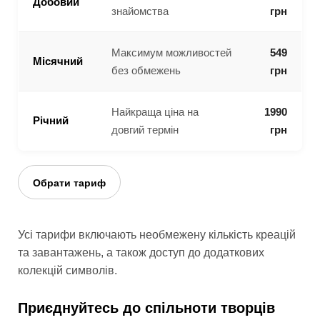
Добовий
знайомства
грн
Максимум можливостей
549
Місячний
без обмежень
грн
Найкраща ціна на
1990
Річний
довгий термін
грн
Обрати тариф
Усі тарифи включають необмежену кількість креацій
та завантажень, а також доступ до додаткових
колекцій символів.
Приєднуйтесь до спільноти творців