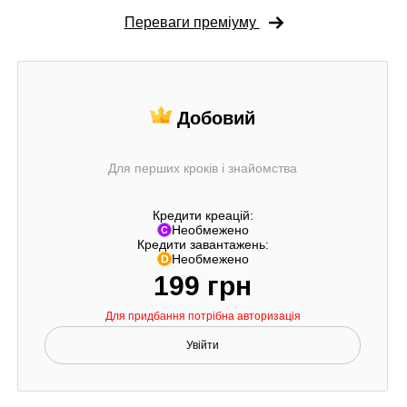
Переваги преміуму
Добовий
Для перших кроків і знайомства
Кредити креацій:
Необмежено
Кредити завантажень:
Необмежено
199 грн
Для придбання потрібна авторизація
Увійти