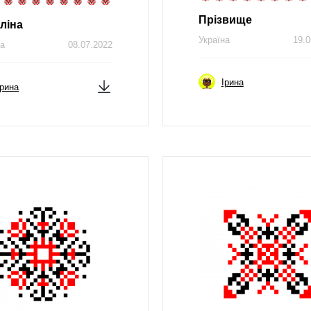
Прізвище
ліна
Україна
19.0
на
08.07.2022
Ірина
Ірина