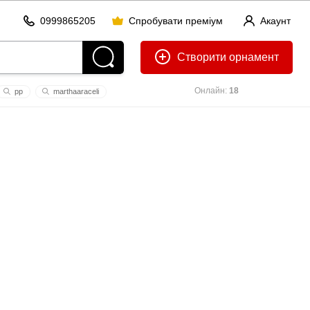
0999865205
Спробувати преміум
Акаунт
Створити
Онлайн:
18
рр
marthaaracеli