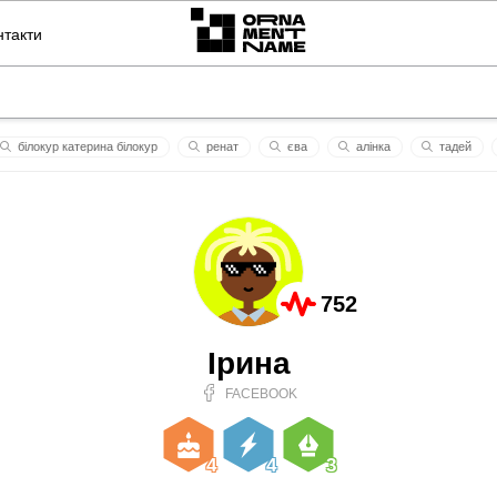
нтакти
білокур катерина білокур
ренат
єва
алінка
тaдей
ртя
здивування
соля
соло
сім
752
Ірина
FACEBOOK
4
4
3