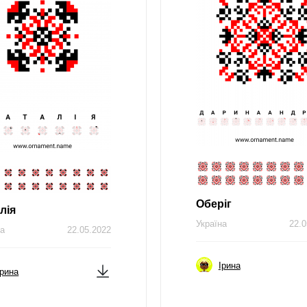
Оберіг
лія
Україна
22.0
на
22.05.2022
Ірина
Ірина