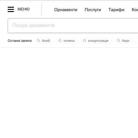
МЕНЮ
Орнаменти
Послуги
Тарифи
Ко
білий
хелена
концентрація
берн
одарка
незламні
лелеки
компас
еду
а