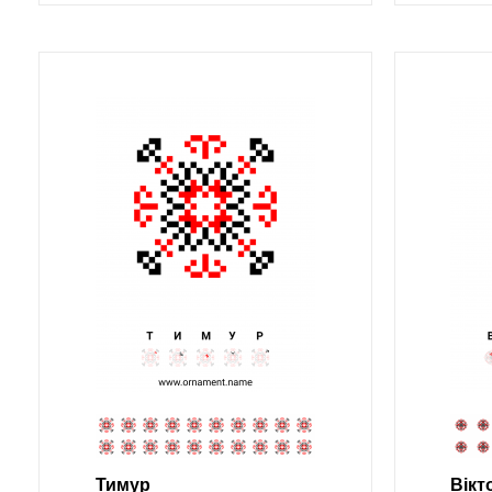
Тимур
Вікт