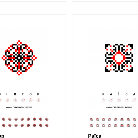
ор
Раїса