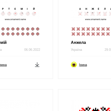
мій
Анжела
на
06.06.2022
Україна
29.0
Ірина
Ірина