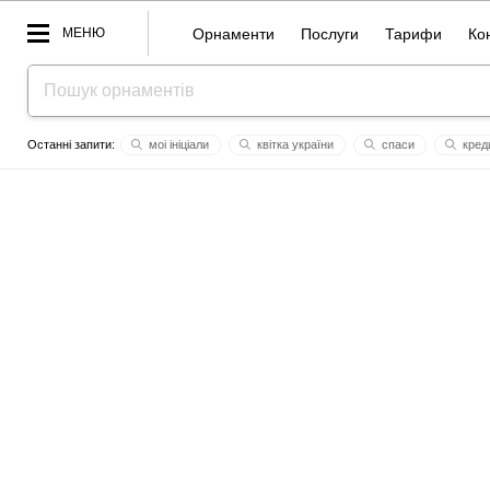
МЕНЮ
Орнаменти
Послуги
Тарифи
Ко
моі ініціали
квітка україни
спаси
кред
сонце
aнiтa
edith
емілі
martaviktoria
ва