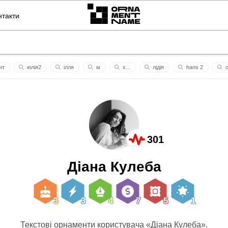
нтакти
ит
юлія2
iлля
м
х...
лідія
hans 2
с
дімочка
свободи
lk
wastland
301
Діана Кулеба
3
3
4
7
5
1
Текстові орнаменти користувача «Діана Кулеба».