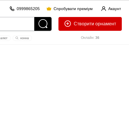
0999865205
Спробувати преміум
Акаунт
Створити
Онлайн:
36
алют
нонна