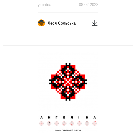
україна
08.02.2023
Леся Сольська