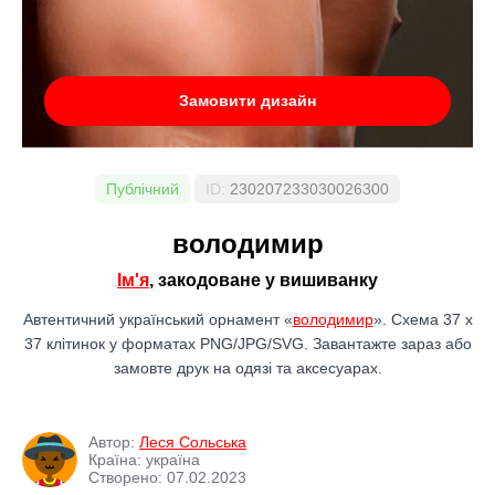
Замовити дизайн
Публічний
ID:
230207233030026300
володимир
Ім'я
, закодоване у вишиванку
Автентичний український орнамент «
володимир
». Схема 37 x
37 клітинок у форматах PNG/JPG/SVG. Завантажте зараз або
замовте друк на одязі та аксесуарах.
Автор:
Леся Сольська
Країна: україна
Створено: 07.02.2023