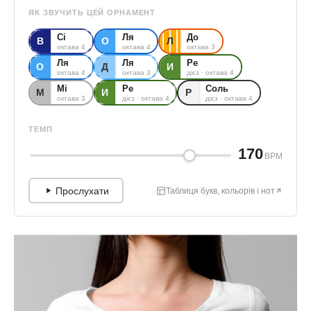
ЯК ЗВУЧИТЬ ЦЕЙ ОРНАМЕНТ
Сі
Ля
До
В
О
Л
октава 4
октава 4
октава 3
Ля
Ля
Ре
О
Д
И
октава 4
октава 3
дієз · октава 4
Мі
Ре
Соль
М
И
Р
октава 3
дієз · октава 4
дієз · октава 4
ТЕМП
170
BPM
Прослухати
Таблиця букв, кольорів і нот