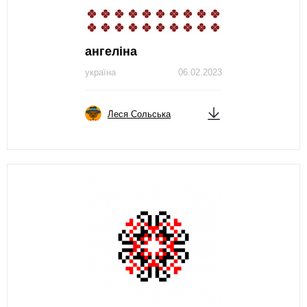
ангеліна
україна
06.02.2023
Леся Сольська