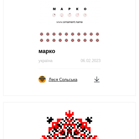
марко
україна
06.02.2023
Леся Сольська