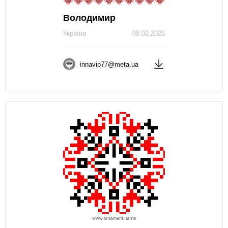
Володимир
Україна
08.02.2026
innavip77@meta.ua