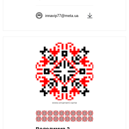
innavip77@meta.ua
Володимир 2