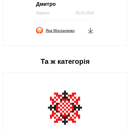
Дмитро
Україна
30.03.2024
Яна Москаленко
Та ж категорія