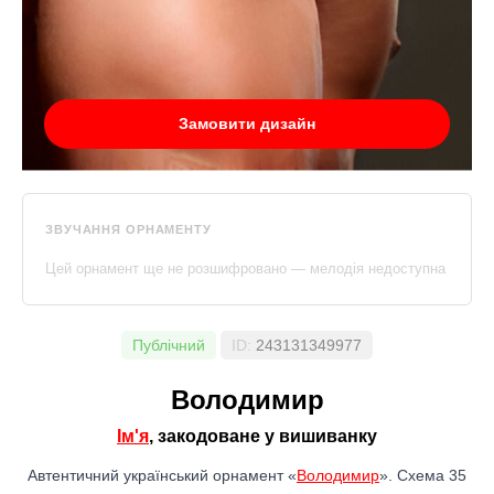
Замовити дизайн
ЗВУЧАННЯ ОРНАМЕНТУ
Цей орнамент ще не розшифровано — мелодія недоступна
Публічний
ID:
243131349977
Володимир
Ім'я
, закодоване у вишиванку
Автентичний український орнамент «
Володимир
». Схема 35