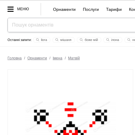
МЕНЮ
Орнаменти
Послуги
Тарифи
Ко
liora
мішаня
боже мій
ілона
нє
бабушка
ірина
донецк
федір
етно
кох
бор
лариса
Головна
/
Орнаменти
/
Імена
/
Матвій