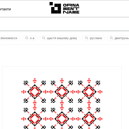
нтакти
вінномисск
о а
щастя вашому дому
руслана
дмитрунь
ана
вапрапрпваовпванпвврвититаукнггш
в бахчисараї фельд'єґер зумів