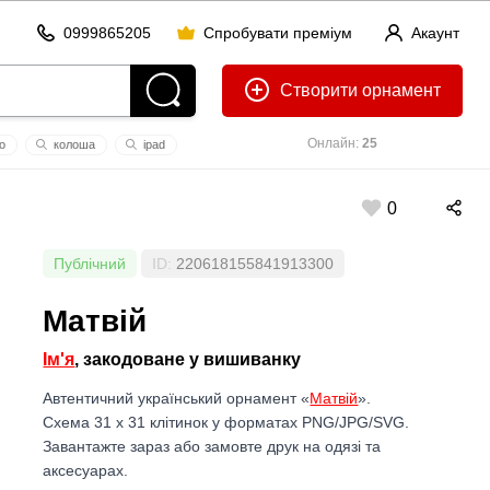
0999865205
Спробувати преміум
Акаунт
Створити
Онлайн:
25
о
колоша
ipad
 одягнути ящірці жов
0
Публічний
ID:
220618155841913300
Матвій
Ім'я
, закодоване у вишиванку
Автентичний український орнамент «
Матвій
».
Схема 31 x 31 клітинок у форматах PNG/JPG/SVG.
Завантажте зараз або замовте друк на одязі та
аксесуарах.