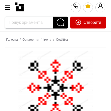
Створити
Головна
/
Орнаменти
/
Імена
/
Софійка