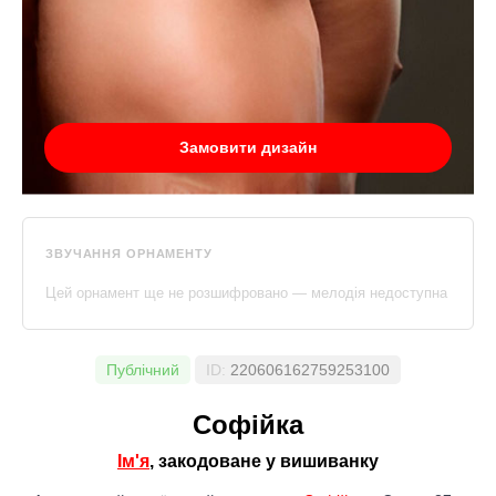
Замовити дизайн
ЗВУЧАННЯ ОРНАМЕНТУ
Цей орнамент ще не розшифровано — мелодія недоступна
Публічний
ID:
220606162759253100
Софійка
Ім'я
, закодоване у вишиванку