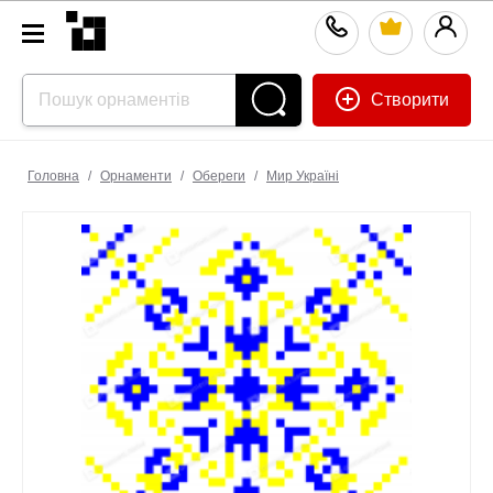
Створити
Головна
/
Орнаменти
/
Обереги
/
Мир Україні