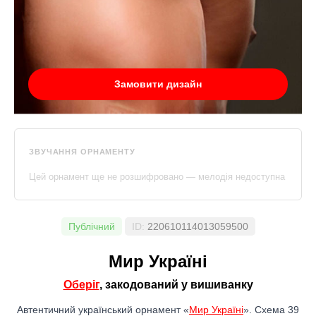
Замовити дизайн
ЗВУЧАННЯ ОРНАМЕНТУ
Цей орнамент ще не розшифровано — мелодія недоступна
Публічний
ID:
220610114013059500
Мир Україні
Оберіг
, закодований у вишиванку
Автентичний український орнамент «
Мир Україні
». Схема 39