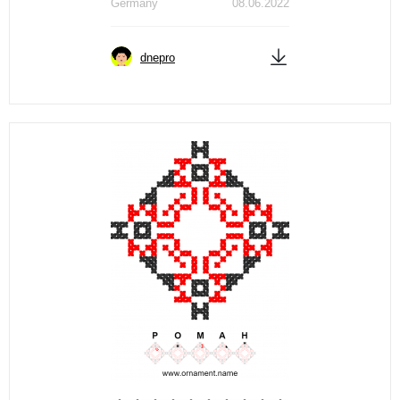
Germany
08.06.2022
dnepro