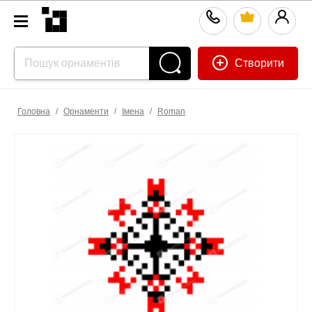
Створити
Головна
/
Орнаменти
/
Імена
/
Roman