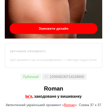
Замовити дизайн
ЗВУЧАННЯ ОРНАМЕНТУ
Цей орнамент ще не розшифровано — мелодія недоступна
Публічний
ID:
220608230714228600
Roman
Ім'я
, закодоване у вишиванку
Автентичний український орнамент «
Roman
». Схема 37 x 37