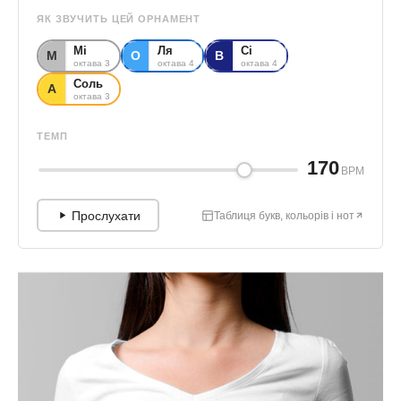
ЯК ЗВУЧИТЬ ЦЕЙ ОРНАМЕНТ
Мі
Ля
Сі
М
О
В
октава 3
октава 4
октава 4
Соль
А
октава 3
ТЕМП
170
BPM
Прослухати
Таблиця букв, кольорів і нот