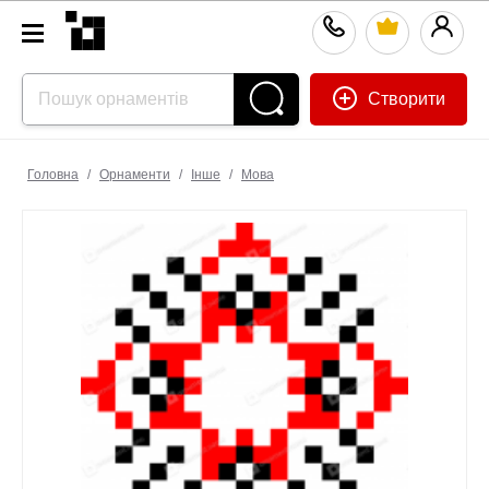
Створити
Головна
/
Орнаменти
/
Інше
/
Мова