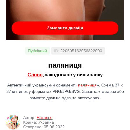
Замовити дизайн
Публічний
ID:
220605132056822000
паляниця
Слово
, закодоване у вишиванку
Автентичний український орнамент «
паляниця
». Схема 37 x
37 клітинок у форматах PNG/JPG/SVG. Завантажте зараз або
замовте друк на одязі та аксесуарах.
Автор:
Наталья
Країна: Украина
Створено: 05.06.2022