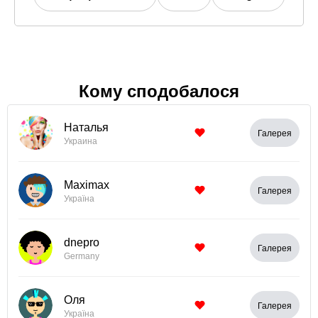
Кому сподобалося
Наталья
Галерея
Украина
Maximax
Галерея
Україна
dnepro
Галерея
Germany
Оля
Галерея
Україна