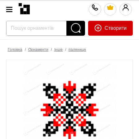
Створити
Головна
/
Орнаменти
/
Інше
/
паляниця