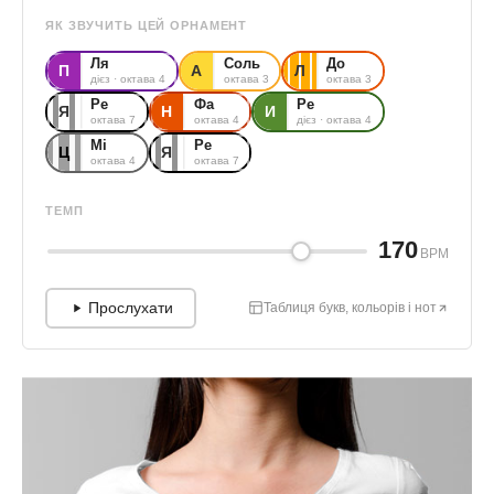
ЯК ЗВУЧИТЬ ЦЕЙ ОРНАМЕНТ
Ля
Соль
До
П
А
Л
дієз · октава 4
октава 3
октава 3
Ре
Фа
Ре
Я
Н
И
октава 7
октава 4
дієз · октава 4
Мі
Ре
Ц
Я
октава 4
октава 7
ТЕМП
170
BPM
Прослухати
Таблиця букв, кольорів і нот