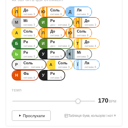
ЯК ЗВУЧИТЬ ЦЕЙ ОРНАМЕНТ
До
Соль
Ля
Л
Ю
Д
октава 3
октава 6
октава 3
Мі
Ре
До
М
И
Л
октава 3
дієз · октава 4
октава 3
Соль
До
Соль
А
Л
Ю
октава 3
октава 3
октава 6
Ре
Ре
До
Б
И
Т
октава 4
дієз · октава 4
октава 4
Ре
Ре
Мі
Ь
У
К
октава 3
октава 5
октава 5
Соль
Соль
Ля
Р
А
Ї
дієз · октава 4
октава 3
октава 6
Фа
Ре
Н
У
октава 4
октава 5
ТЕМП
170
BPM
Прослухати
Таблиця букв, кольорів і нот