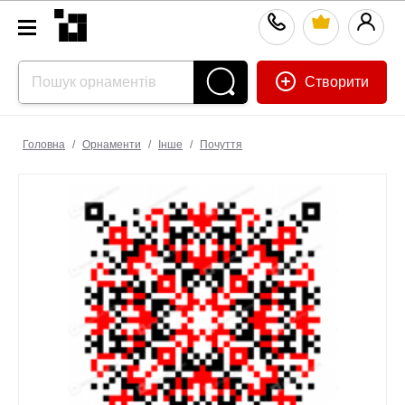
Створити
Головна
/
Орнаменти
/
Інше
/
Почуття