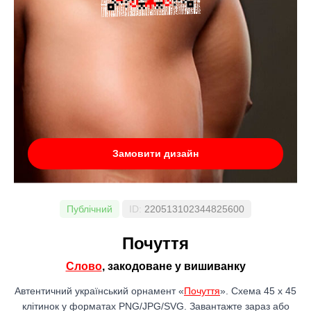
Замовити дизайн
Публічний
ID:
220513102344825600
Почуття
Слово
, закодоване у вишиванку
Автентичний український орнамент «
Почуття
». Схема 45 x 45
клітинок у форматах PNG/JPG/SVG. Завантажте зараз або