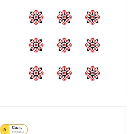
Соль
А
октава 3