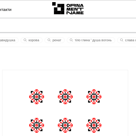
нтакти
авидушка
корова
ренат
тіло глина ' душа вогонь
слава 
любов
рожа
den
орнамент на ім'я
інні
ку