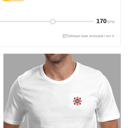
170
BPM
Таблиця букв, кольорів і нот