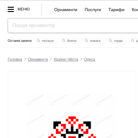
МЕНЮ
Орнаменти
Послуги
Тарифи
Ко
наташа
йоепа
повага
горда
д
лана сила життя
украина
єнечка
орися
бабо
Головна
/
Орнаменти
/
Країни / Міста
/
Однса