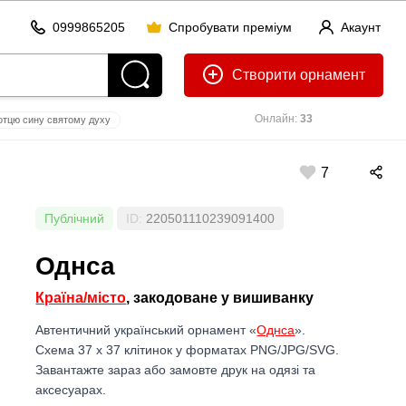
0999865205
Спробувати преміум
Акаунт
Створити
Онлайн:
33
отцю сину святому духу
знец
без шифру
7
Публічний
ID:
220501110239091400
Однса
Країна/місто
, закодоване у вишиванку
Автентичний український орнамент «
Однса
».
Схема 37 x 37 клітинок у форматах PNG/JPG/SVG.
Завантажте зараз або замовте друк на одязі та
аксесуарах.