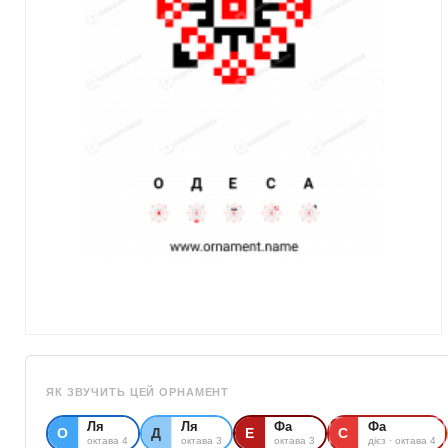
ЯК ЗВУЧИТЬ ЦЕЙ ОРНАМЕНТ
Ля
Ля
Фа
Фа
О
Д
Е
С
октава 4
октава 3
октава 3
дієз · октава 4