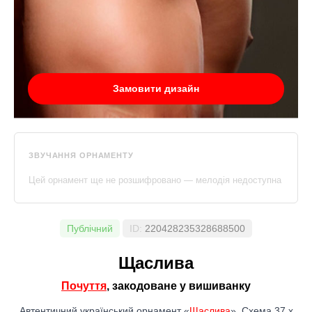
Замовити дизайн
ЗВУЧАННЯ ОРНАМЕНТУ
Цей орнамент ще не розшифровано — мелодія недоступна
Публічний
ID:
220428235328688500
Щаслива
Почуття
, закодоване у вишиванку
Автентичний український орнамент «
Щаслива
». Схема 37 x