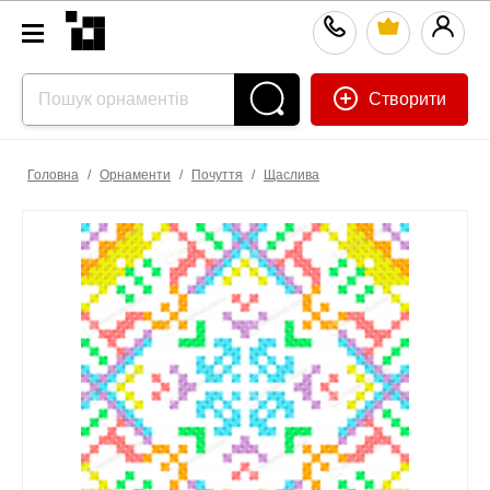
Створити
Головна
/
Орнаменти
/
Почуття
/
Щаслива