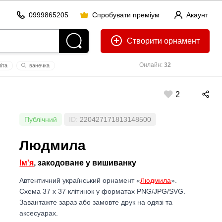
0999865205
Спробувати преміум
Акаунт
Створити
Онлайн:
32
іта
ванечка
2
Публічний
ID:
220427171813148500
Людмила
Ім'я
, закодоване у вишиванку
Автентичний український орнамент «
Людмила
».
Схема 37 x 37 клітинок у форматах PNG/JPG/SVG.
Завантажте зараз або замовте друк на одязі та
аксесуарах.