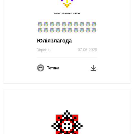
Юліязлагода
Україна
07.06.2026
Тетяна