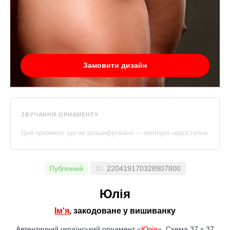
Замовити дизайн
ЗВУЧАННЯ ОРНАМЕНТУ
Цей орнамент ще не розшифровано — мелодія недоступна
Публічний
ID:
220419170328907800
Юлія
Ім'я
, закодоване у вишиванку
Автентичний український орнамент «
Юлія
». Схема 37 x 37