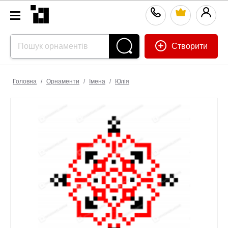
Створити
Головна
/
Орнаменти
/
Імена
/
Юлія