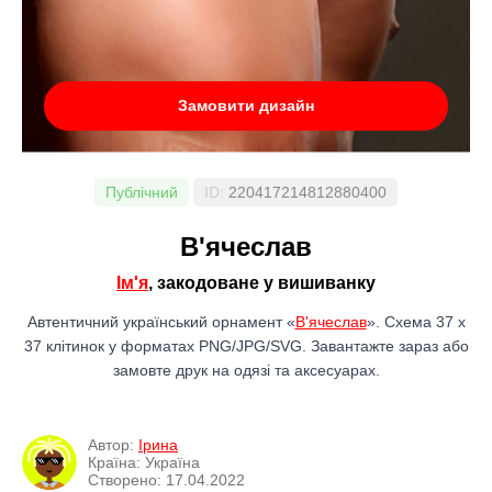
Замовити дизайн
Публічний
ID:
220417214812880400
В'ячеслав
Ім'я
, закодоване у вишиванку
Автентичний український орнамент «
В'ячеслав
». Схема 37 x
37 клітинок у форматах PNG/JPG/SVG. Завантажте зараз або
замовте друк на одязі та аксесуарах.
Автор:
Ірина
Країна: Україна
Створено: 17.04.2022