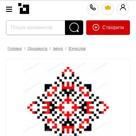
Створити
Головна
/
Орнаменти
/
Імена
/
В'ячеслав