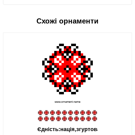
Схожі орнаменти
Єдність:нація,згуртованість,сила