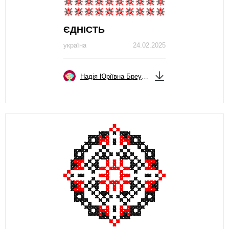
ЄДНІСТЬ
україна
24.02.2025
Надія Юріївна Бреусова