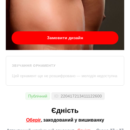
Замовити дизайн
ЗВУЧАННЯ ОРНАМЕНТУ
Цей орнамент ще не розшифровано — мелодія недоступна
Публічний
ID:
220417213411122600
Єдність
Оберіг
, закодований у вишиванку