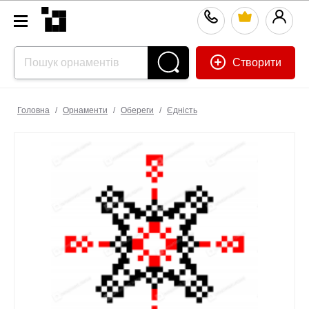
Створити
Головна
/
Орнаменти
/
Обереги
/
Єдність