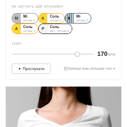
ЯК ЗВУЧИТЬ ЦЕЙ ОРНАМЕНТ
Мі
Соль
Мі
М
А
К
октава 3
октава 3
октава 5
Соль
Соль
А
Р
октава 3
дієз · октава 4
ТЕМП
170
BPM
Прослухати
Таблиця букв, кольорів і нот