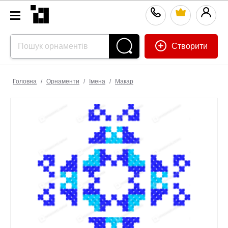
Створити
Головна
/
Орнаменти
/
Імена
/
Макар