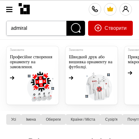
Створити
Замовити
Замовити
Замови
Професійне створення
Швидкий друк або
Прикр
орнаменту на
вишивка орнаменту на
мікр
замовлення.
футболці.
Усі
Імена
Обереги
Країни / Міста
Сузiр'я
Почут