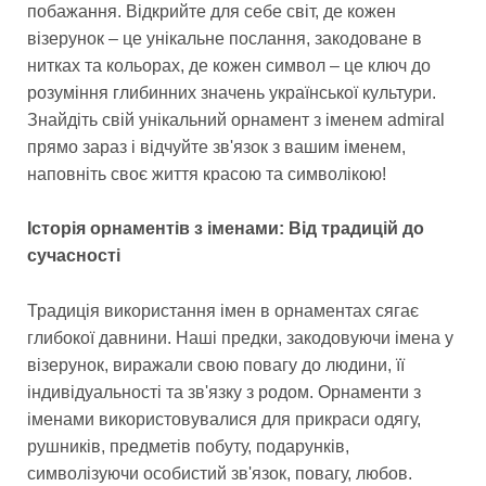
побажання. Відкрийте для себе світ, де кожен
візерунок – це унікальне послання, закодоване в
нитках та кольорах, де кожен символ – це ключ до
розуміння глибинних значень української культури.
Знайдіть свій унікальний орнамент з іменем admiral
прямо зараз і відчуйте зв'язок з вашим іменем,
наповніть своє життя красою та символікою!
Історія орнаментів з іменами: Від традицій до
сучасності
Традиція використання імен в орнаментах сягає
глибокої давнини. Наші предки, закодовуючи імена у
візерунок, виражали свою повагу до людини, її
індивідуальності та зв'язку з родом. Орнаменти з
іменами використовувалися для прикраси одягу,
рушників, предметів побуту, подарунків,
символізуючи особистий зв'язок, повагу, любов.