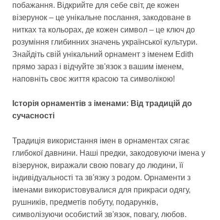
побажання. Відкрийте для себе світ, де кожен
візерунок – це унікальне послання, закодоване в
нитках та кольорах, де кожен символ – це ключ до
розуміння глибинних значень української культури.
Знайдіть свій унікальний орнамент з іменем Edith
прямо зараз і відчуйте зв'язок з вашим іменем,
наповніть своє життя красою та символікою!
Історія орнаментів з іменами: Від традицій до
сучасності
Традиція використання імен в орнаментах сягає
глибокої давнини. Наші предки, закодовуючи імена у
візерунок, виражали свою повагу до людини, її
індивідуальності та зв'язку з родом. Орнаменти з
іменами використовувалися для прикраси одягу,
рушників, предметів побуту, подарунків,
символізуючи особистий зв'язок, повагу, любов.