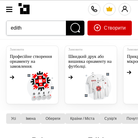
Створити
Замовити
Замовити
Замови
Професійне створення
Швидкий друк або
Прикр
орнаменту на
вишивка орнаменту на
мікр
замовлення.
футболці.
Усі
Імена
Обереги
Країни / Міста
Сузiр'я
Почут