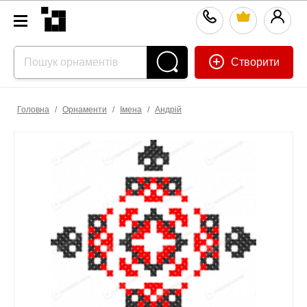
Створити
Головна
/
Орнаменти
/
Імена
/
Андрій