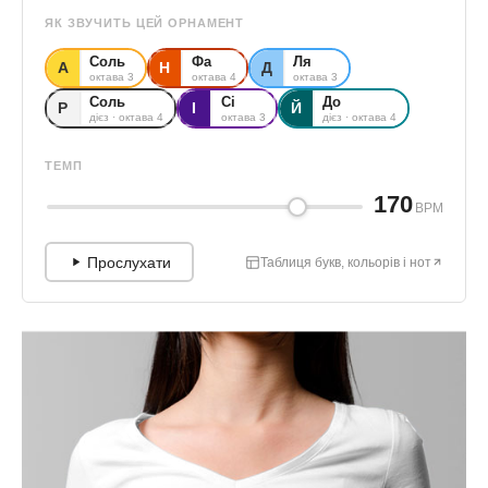
ЯК ЗВУЧИТЬ ЦЕЙ ОРНАМЕНТ
Соль
Фа
Ля
А
Н
Д
октава 3
октава 4
октава 3
Соль
Сі
До
Р
І
Й
дієз · октава 4
октава 3
дієз · октава 4
ТЕМП
170
BPM
Прослухати
Таблиця букв, кольорів і нот