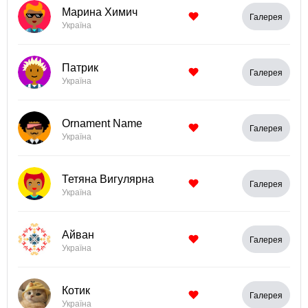
Марина Химич
Галерея
Україна
Патрик
Галерея
Україна
Ornament Name
Галерея
Україна
Тетяна Вигулярна
Галерея
Україна
Айван
Галерея
Україна
Котик
Галерея
Україна