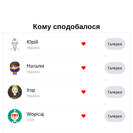
Кому сподобалося
Юрій
Галерея
Україна
Наталія
Галерея
Україна
Ігор
Галерея
Україна
Wopicaj
Галерея
USA