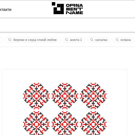
нтакти
бережи в серці спокій любов
анюта 1
наталка
юліана
ого духа аминь!
алла
пона
krai
ак - 47
я твій