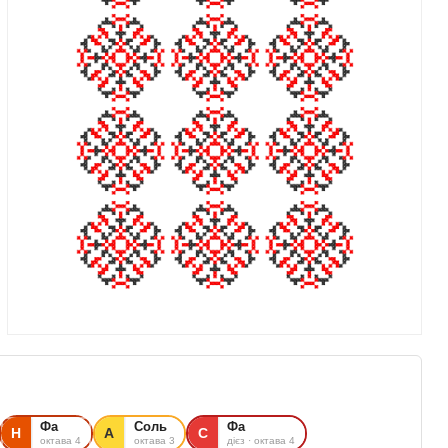
Фа
Соль
Фа
Н
А
С
октава 4
октава 3
дієз · октава 4