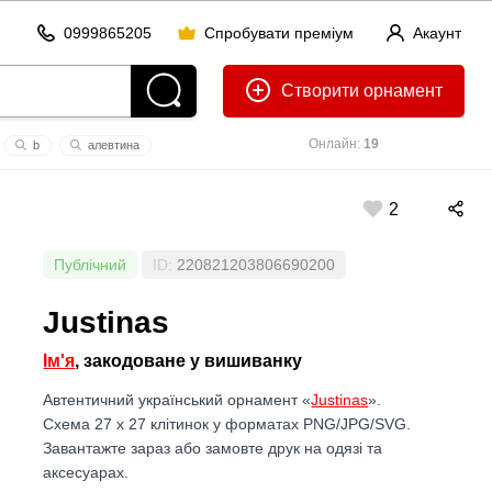
0999865205
Спробувати преміум
Акаунт
Створити
Онлайн:
19
b
aлевтинa
оропп
2
Публічний
ID:
220821203806690200
Justinas
Ім'я
, закодоване у вишиванку
Автентичний український орнамент «
Justinas
».
Схема 27 x 27 клітинок у форматах PNG/JPG/SVG.
Завантажте зараз або замовте друк на одязі та
аксесуарах.