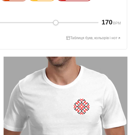
170
BPM
Таблиця букв, кольорів і нот