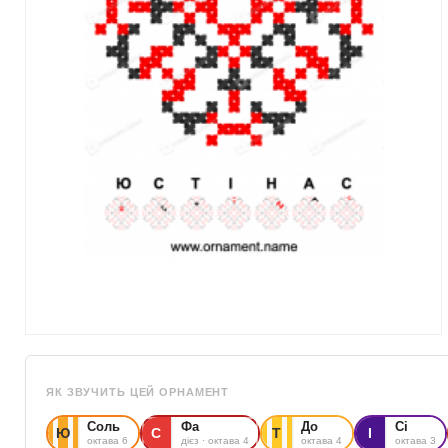
ЯК ЗВУЧИТЬ ЦЕЙ ОРНАМЕНТ
Соль
Фа
До
Сі
Ю
С
Т
І
октава 6
дієз · октава 4
октава 4
октава 3