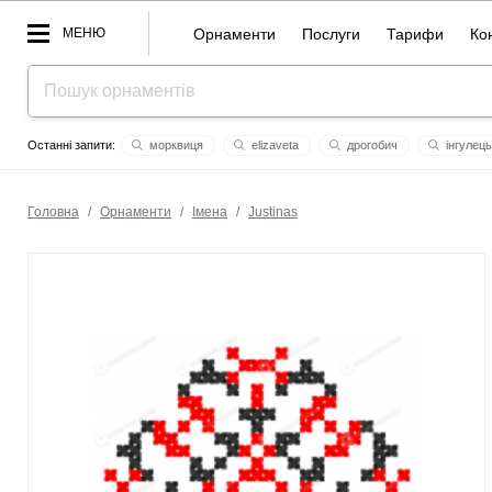
МЕНЮ
Орнаменти
Послуги
Тарифи
Ко
морквиця
elizaveta
дрогобич
інгулець
вектор
пар
каз
анталия
в ім'я отця сина свят
Головна
/
Орнаменти
/
Імена
/
Justinas