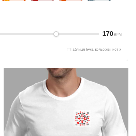
170
BPM
Таблиця букв, кольорів і нот