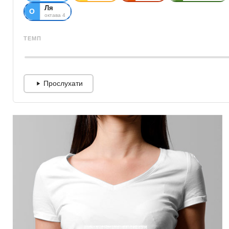
Ля
О
октава 4
ТЕМП
Прослухати