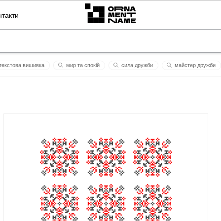
нтакти
текстовa вишивкa
мир та спокій
сила дружби
майстер дружби
любо
секрет
гірняк
киъв
щедрик, щедрик
волод