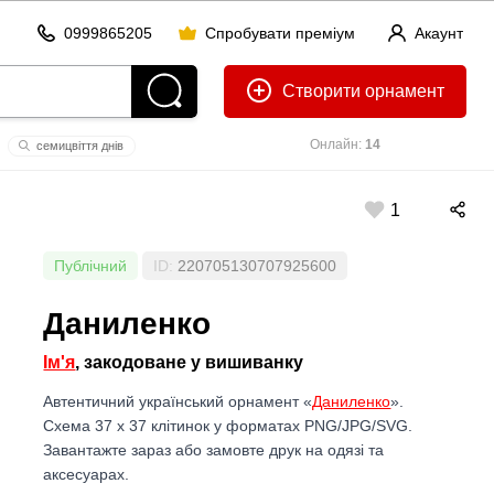
0999865205
Спробувати преміум
Акаунт
Створити
Онлайн:
14
семицвіття днів
имир зеленьский
1
Публічний
ID:
220705130707925600
Даниленко
Ім'я
, закодоване у вишиванку
Автентичний український орнамент «
Даниленко
».
Схема 37 x 37 клітинок у форматах PNG/JPG/SVG.
Завантажте зараз або замовте друк на одязі та
аксесуарах.