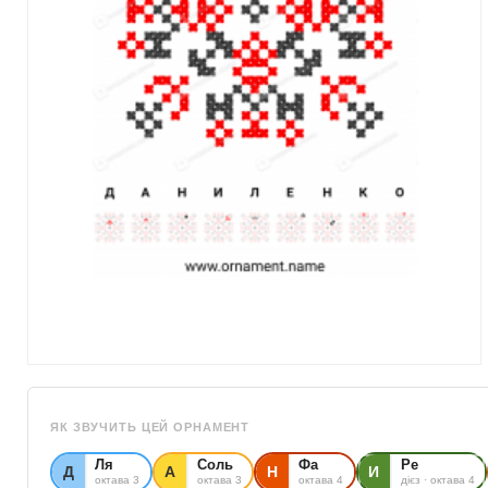
ЯК ЗВУЧИТЬ ЦЕЙ ОРНАМЕНТ
Ля
Соль
Фа
Ре
Д
А
Н
И
октава 3
октава 3
октава 4
дієз · октава 4