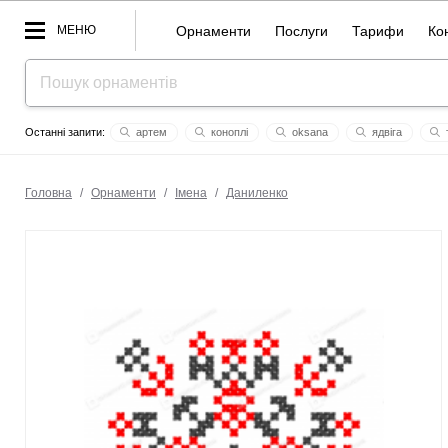
МЕНЮ
Орнаменти
Послуги
Тарифи
Ко
aртем
коноплі
oksana
ядвіга
мітенька
лиза
лужецька
ягідка
evelina
чорний орнамент
Головна
/
Орнаменти
/
Імена
/
Даниленко