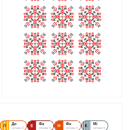
До
Фа
Фа
Мі
Л
Е
Н
К
октава 3
октава 3
октава 4
октава 5