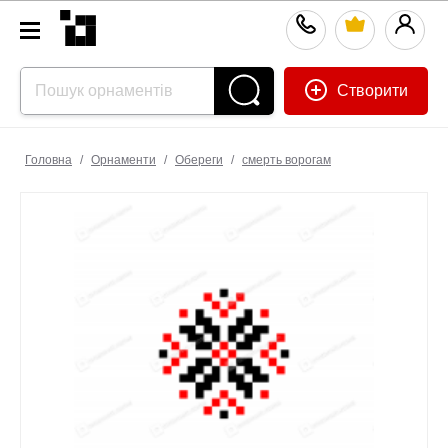
Створити
Головна
/
Орнаменти
/
Обереги
/
смерть ворогам