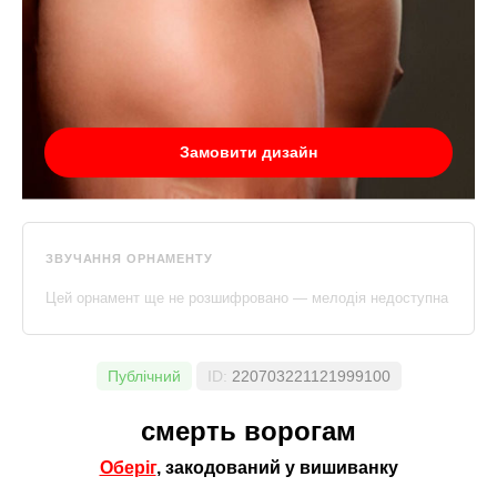
Замовити дизайн
ЗВУЧАННЯ ОРНАМЕНТУ
Цей орнамент ще не розшифровано — мелодія недоступна
Публічний
ID:
220703221121999100
смерть ворогам
Оберіг
, закодований у вишиванку