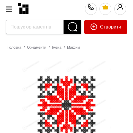
Створити
Головна
/
Орнаменти
/
Імена
/
Максим