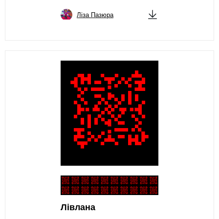
Ліза Пазюра
Лівлана