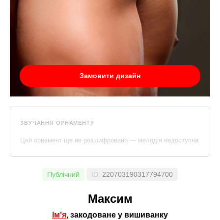
Замовити дизайн
ЗВУЧАННЯ ОРНАМЕНТУ
Цей орнамент ще не розшифровано — мелодія недоступна
Публічний
ID:
220703190317794700
Максим
Ім'я
, закодоване у вишиванку