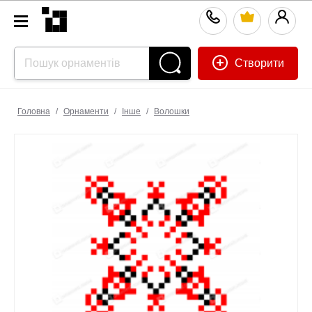
Створити
Головна
/
Орнаменти
/
Інше
/
Волошки