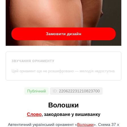
Замовити дизайн
ЗВУЧАННЯ ОРНАМЕНТУ
Цей орнамент ще не розшифровано — мелодія недоступна
Публічний
ID:
220622231210823700
Волошки
Слово
, закодоване у вишиванку
Автентичний український орнамент «
Волошки
». Схема 37 x