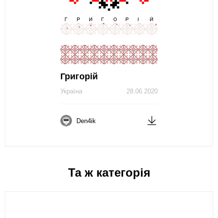
Григорій
Україна
28.06.2020
Den4ik
Та ж категорія