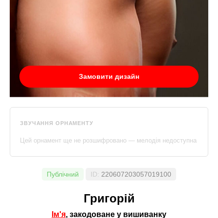
Замовити дизайн
ЗВУЧАННЯ ОРНАМЕНТУ
Цей орнамент ще не розшифровано — мелодія недоступна
Публічний
ID:
220607203057019100
Григорій
Ім'я
, закодоване у вишиванку