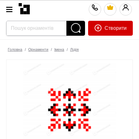
Створити
Головна
/
Орнаменти
/
Імена
/
Лідія