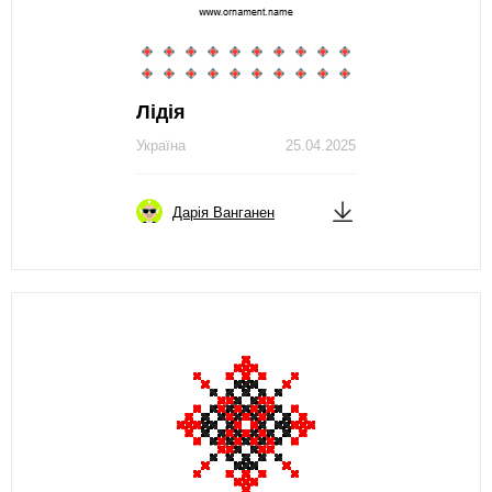
Лідія
Україна
25.04.2025
Дарія Ванганен