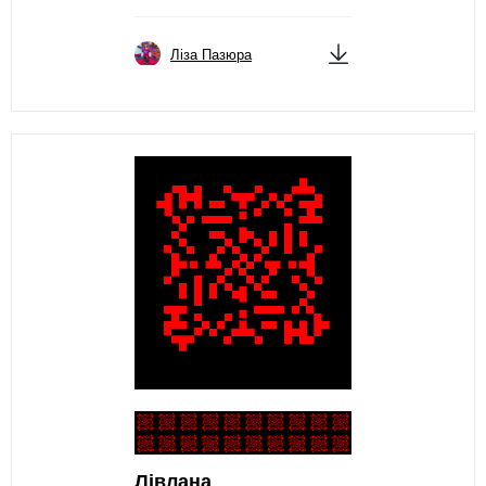
Ліза Пазюра
Лівлана