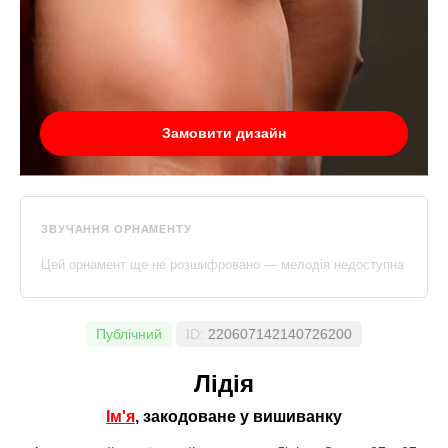
Замовити дизайн
ЗВУЧАННЯ ОРНАМЕНТУ
Цей орнамент ще не розшифровано — мелодія недоступна
Публічний
ID:
220607142140726200
Лідія
Ім'я
, закодоване у вишиванку