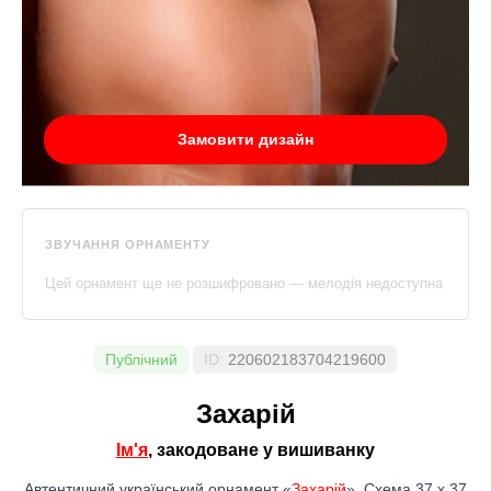
Замовити дизайн
ЗВУЧАННЯ ОРНАМЕНТУ
Цей орнамент ще не розшифровано — мелодія недоступна
Публічний
ID:
220602183704219600
Захарій
Ім'я
, закодоване у вишиванку
Автентичний український орнамент «
Захарій
». Схема 37 x 37