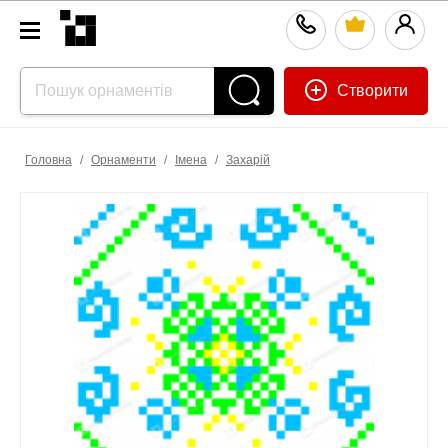
Створити
Головна
/
Орнаменти
/
Імена
/
Захарій