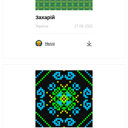
Захарій
Україна
27.09.2022
Неллі