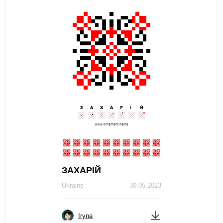
ЗAХAРIЙ
Ukraine
30.05.2023
Iryna