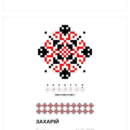
ЗAХAРIЙ