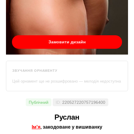
Замовити дизайн
ЗВУЧАННЯ ОРНАМЕНТУ
Цей орнамент ще не розшифровано — мелодія недоступна
Публічний
ID:
220527220757196400
Руслан
Ім'я
, закодоване у вишиванку