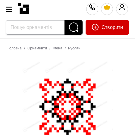
Створити
Головна
/
Орнаменти
/
Імена
/
Руслан