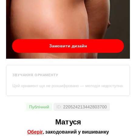
Замовити дизайн
ЗВУЧАННЯ ОРНАМЕНТУ
Цей орнамент ще не розшифровано — мелодія недоступна
Публічний
ID:
220524213442803700
Матуся
Оберіг
, закодований у вишиванку