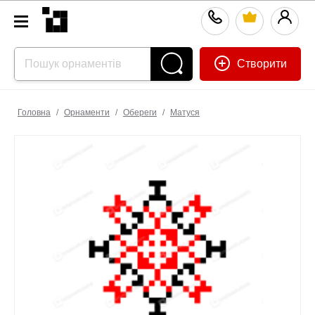
Створити
Головна
/
Орнаменти
/
Обереги
/
Матуся