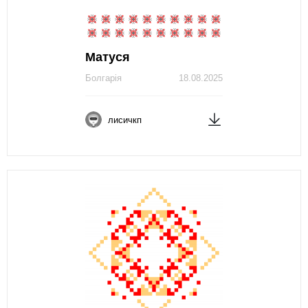
Матуся
Болгарія
18.08.2025
лисичкп