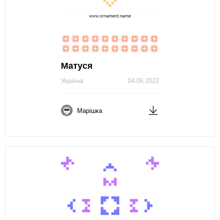
Матуся
Україна
04.06.2022
Марішка