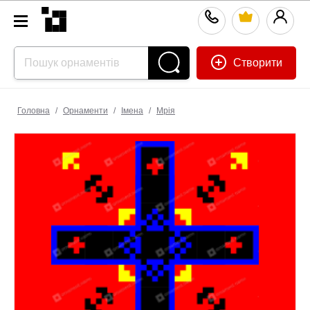
Створити
Головна
/
Орнаменти
/
Імена
/
Мрія