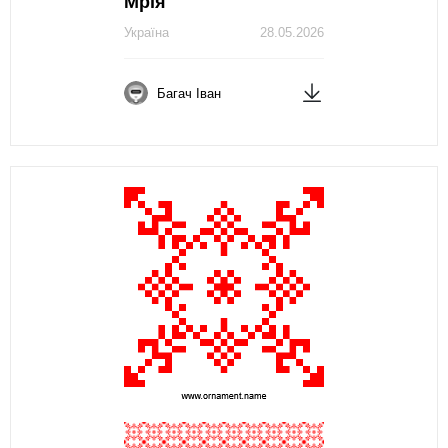
Мрія
Україна
28.05.2026
Багач Іван