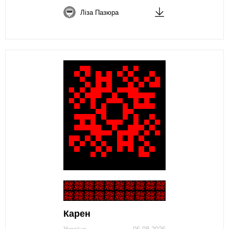
Ліза Пазюра
Карен