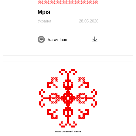
Мрія
Україна
28.05.2026
Багач Іван