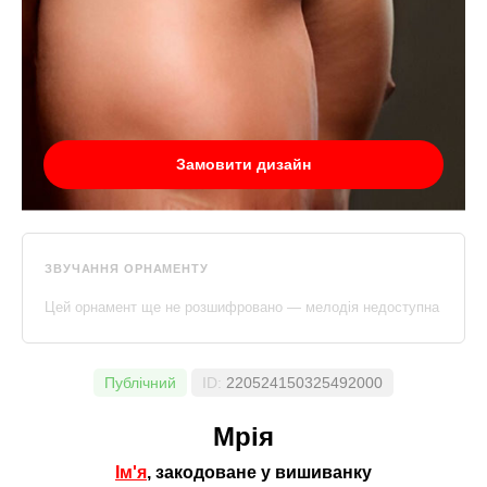
Замовити дизайн
ЗВУЧАННЯ ОРНАМЕНТУ
Цей орнамент ще не розшифровано — мелодія недоступна
Публічний
ID:
220524150325492000
Мрія
Ім'я
, закодоване у вишиванку