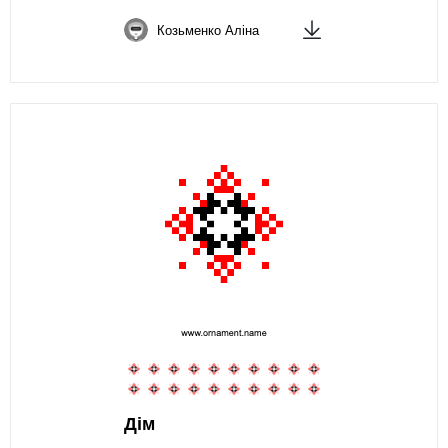
Козьменко Аліна
Дім