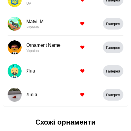
Галерея
UA
Matvii M
Галерея
Україна
Ornament Name
Галерея
Україна
Яна
Галерея
Лілія
Галерея
Схожі орнаменти