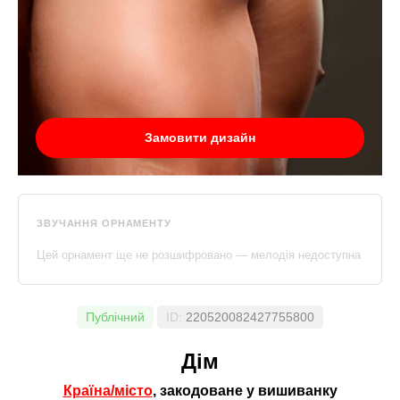
Замовити дизайн
ЗВУЧАННЯ ОРНАМЕНТУ
Цей орнамент ще не розшифровано — мелодія недоступна
Публічний
ID:
220520082427755800
Дім
Країна/місто
, закодоване у вишиванку