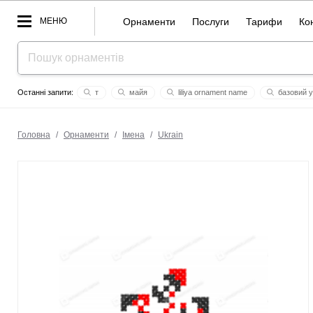
МЕНЮ
Орнаменти
Послуги
Тарифи
Ко
т
майя
liliya ornament name
базовий у
lupita
пнг
ходарєв
ьт
кая
добробут
Головна
/
Орнаменти
/
Імена
/
Ukrain