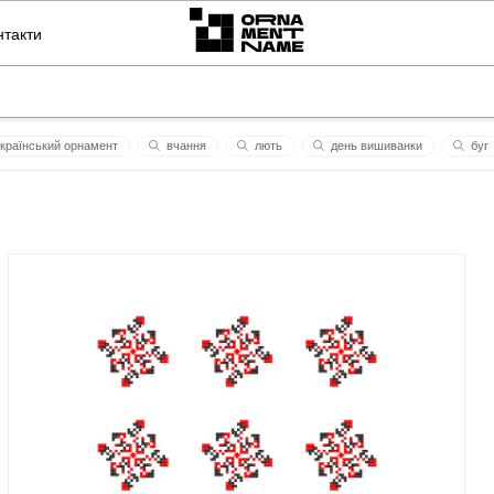
нтакти
країнський орнамент
вчання
лють
день вишиванки
буг
іванич
різноманітність нашої уяви
громовиця
ксеня