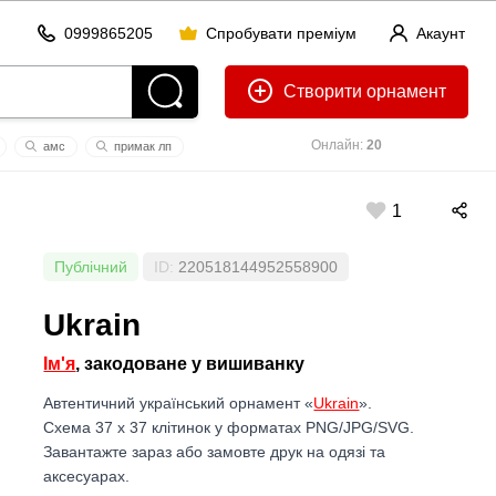
0999865205
Спробувати преміум
Акаунт
Створити
Онлайн:
20
амс
примак лп
на здоров'я
зел
1
Публічний
ID:
220518144952558900
Ukrain
Ім'я
, закодоване у вишиванку
Автентичний український орнамент «
Ukrain
».
Схема 37 x 37 клітинок у форматах PNG/JPG/SVG.
Завантажте зараз або замовте друк на одязі та
аксесуарах.