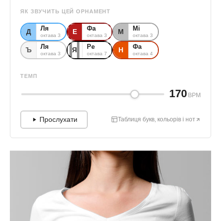
ЯК ЗВУЧИТЬ ЦЕЙ ОРНАМЕНТ
Ля
Фа
Мі
Д
Е
М
октава 3
октава 3
октава 3
Ля
Ре
Фа
Ъ
Я
Н
октава 3
октава 7
октава 4
ТЕМП
170
BPM
Прослухати
Таблиця букв, кольорів і нот