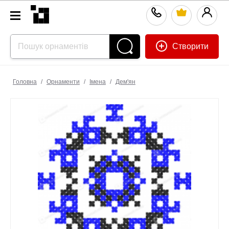
Створити
Головна
/
Орнаменти
/
Імена
/
Дем'ян