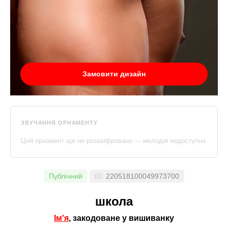
Замовити дизайн
ЗВУЧАННЯ ОРНАМЕНТУ
Цей орнамент ще не розшифровано — мелодія недоступна
Публічний
ID:
220518100049973700
школа
Ім'я
, закодоване у вишиванку