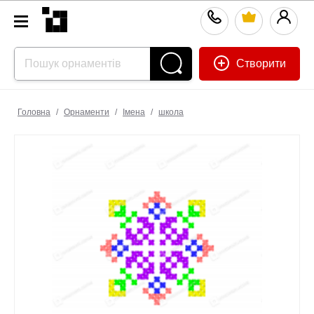
Створити
Головна
/
Орнаменти
/
Імена
/
школа