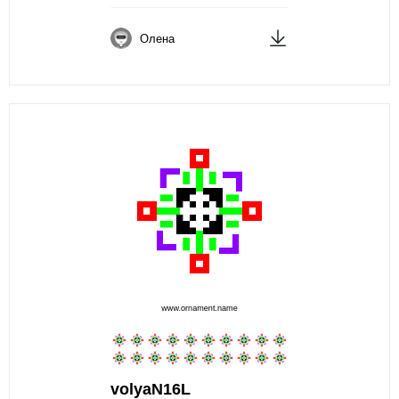
Олена
volyaN16L