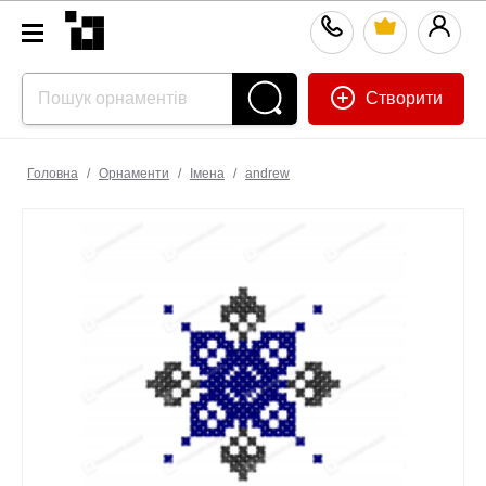
Створити
Головна
/
Орнаменти
/
Імена
/
andrew