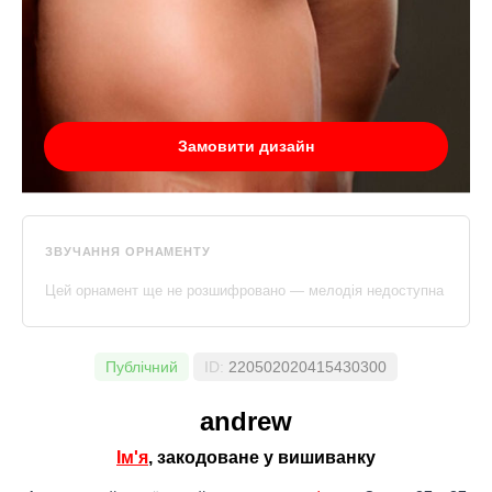
Замовити дизайн
ЗВУЧАННЯ ОРНАМЕНТУ
Цей орнамент ще не розшифровано — мелодія недоступна
Публічний
ID:
220502020415430300
andrew
Ім'я
, закодоване у вишиванку