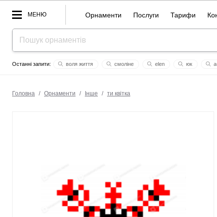
МЕНЮ
Орнаменти
Послуги
Тарифи
Ко
воля життя
смоліне
elen
юк
а
вероника
алочка
блaгополуччя олені кохaння
роно
Головна
/
Орнаменти
/
Інше
/
ти квітка