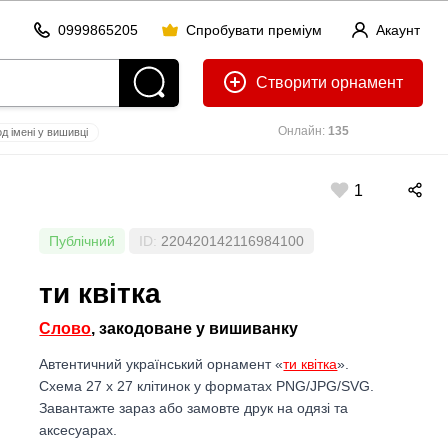
0999865205
Спробувати преміум
Акаунт
Створити
Онлайн:
135
д імені у вишивці
brighton
ukrainian
1
Публічний
ID:
220420142116984100
ти квітка
Слово
, закодоване у вишиванку
Автентичний український орнамент «
ти квітка
».
Схема 27 x 27 клітинок у форматах PNG/JPG/SVG.
Завантажте зараз або замовте друк на одязі та
аксесуарах.