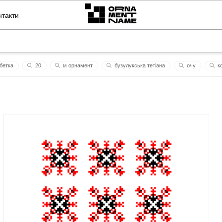
нтакти
бетка
20
м орнамент
бузулукська тетіана
очу
ко
злагоди
розбишівська
дитинчатко
євгеша
перша