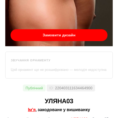
Замовити дизайн
ЗВУЧАННЯ ОРНАМЕНТУ
Цей орнамент ще не розшифровано — мелодія недоступна
Публічний
ID:
220403111634464900
УЛЯНА03
Ім'я
, закодоване у вишиванку