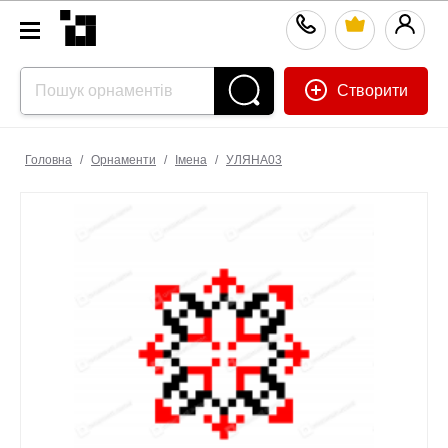
Створити
Головна
/
Орнаменти
/
Імена
/
УЛЯНА03