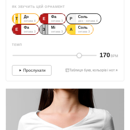
ЯК ЗВУЧИТЬ ЦЕЙ ОРНАМЕНТ
До
Фа
Соль
Т
Е
Р
октава 4
октава 3
дієз · октава 4
Фа
Мі
Соль
Е
З
А
октава 3
октава 3
октава 3
ТЕМП
170
BPM
Прослухати
Таблиця букв, кольорів і нот