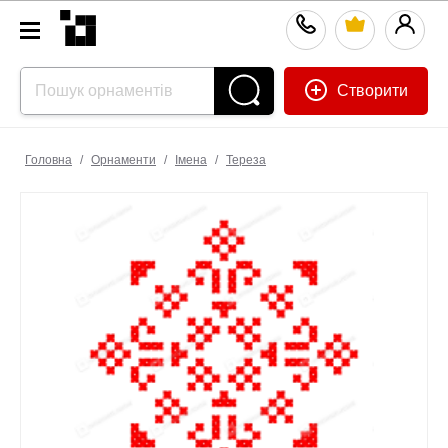
Створити
Головна
/
Орнаменти
/
Імена
/
Тереза