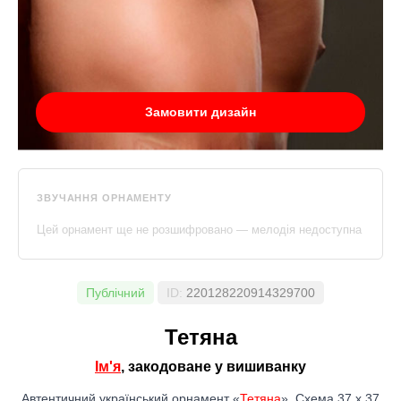
Замовити дизайн
ЗВУЧАННЯ ОРНАМЕНТУ
Цей орнамент ще не розшифровано — мелодія недоступна
Публічний
ID:
220128220914329700
Тетяна
Ім'я
, закодоване у вишиванку
Автентичний український орнамент «
Тетяна
». Схема 37 x 37