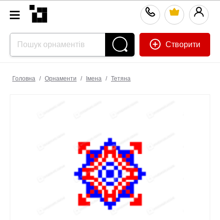
Створити
Головна
/
Орнаменти
/
Імена
/
Тетяна