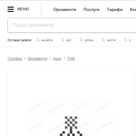
МЕНЮ
Орнаменти
Послуги
Тарифи
Ко
мхайло
ант
amina
життя
x
наповнення душі
дороговказ
толерантність
зірка мрії
Головна
/
Орнаменти
/
Інше
/
ТАМ