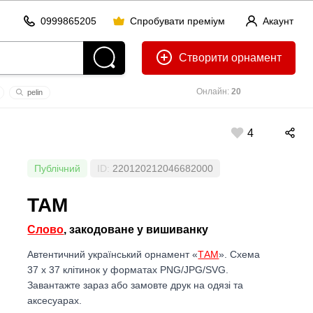
0999865205
Спробувати преміум
Акаунт
Створити
Онлайн:
20
pelin
4
Публічний
ID:
220120212046682000
ТАМ
Слово
, закодоване у вишиванку
Автентичний український орнамент «
ТАМ
». Схема
37 x 37 клітинок у форматах PNG/JPG/SVG.
Завантажте зараз або замовте друк на одязі та
аксесуарах.