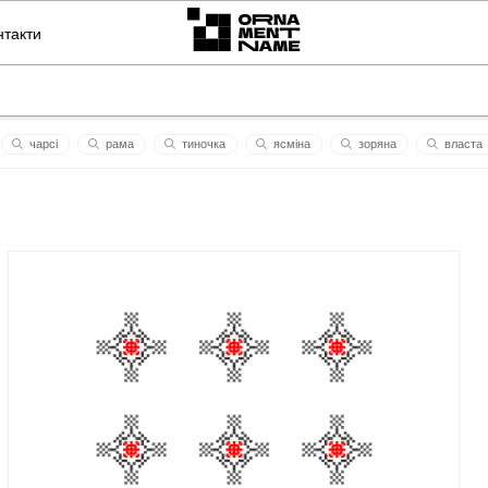
нтакти
чарсі
рама
тиночка
ясмінa
зоряна
власта
журавель
життя триває
київ
пі
юлiaнa