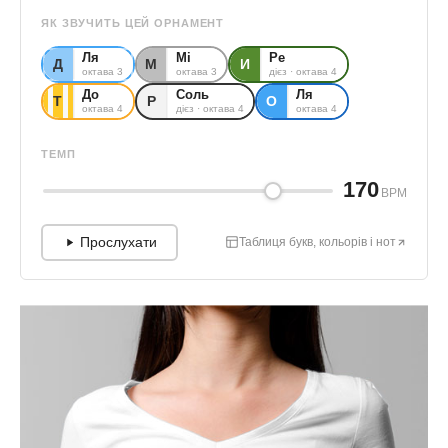
ЯК ЗВУЧИТЬ ЦЕЙ ОРНАМЕНТ
Ля
Мі
Ре
Д
М
И
октава 3
октава 3
дієз · октава 4
До
Соль
Ля
Т
Р
О
октава 4
дієз · октава 4
октава 4
ТЕМП
170
BPM
Прослухати
Таблиця букв, кольорів і нот