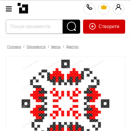
Створити
Головна
/
Орнаменти
/
Імена
/
Дмитро