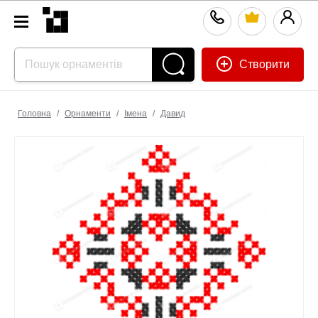
Створити
Головна
/
Орнаменти
/
Імена
/
Давид