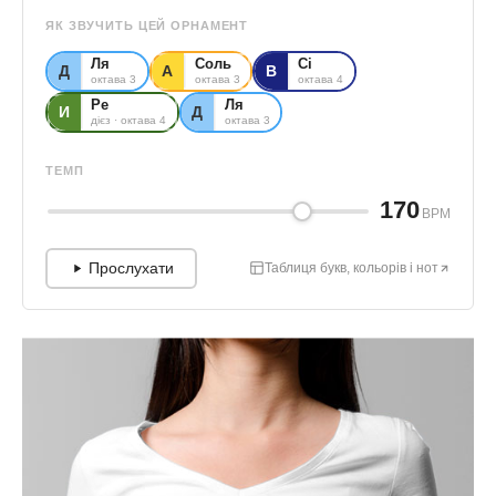
ЯК ЗВУЧИТЬ ЦЕЙ ОРНАМЕНТ
Ля
Соль
Сі
Д
А
В
октава 3
октава 3
октава 4
Ре
Ля
И
Д
дієз · октава 4
октава 3
ТЕМП
170
BPM
Прослухати
Таблиця букв, кольорів і нот