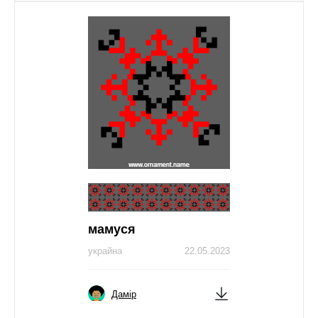
мамуся
украйна
22.05.2023
Дамір