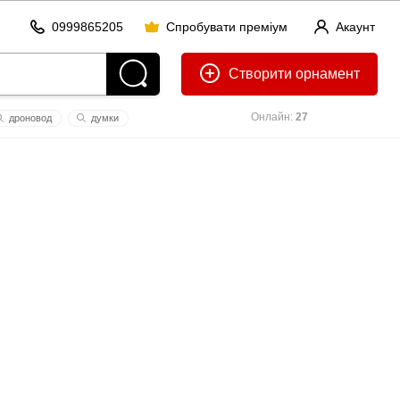
0999865205
Спробувати преміум
Акаунт
Створити
Онлайн:
27
дроновод
думки
бробут
моло