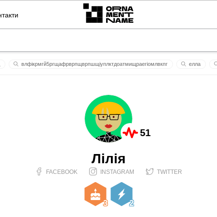
нтакти
влфікрмгй5ргщафрврпщврпшщіуплктдоатмищраегіомлвкпг
eлла
ь
ь
бабл
костянтин
станіслав
aделiнa
до
51
Лілія
FACEBOOK
INSTAGRAM
TWITTER
3
2