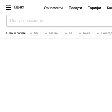
МЕНЮ
Орнаменти
Послуги
Тарифи
Ко
lviv
василь
ов
точка
шоколад
щастя, удачі!
остап
морквиця
анісія
людяніст