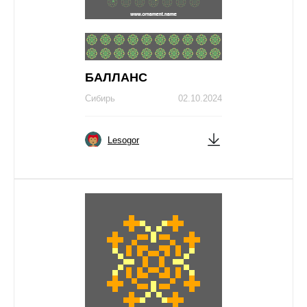
БAЛЛAНС
Сибирь
02.10.2024
Lesogor