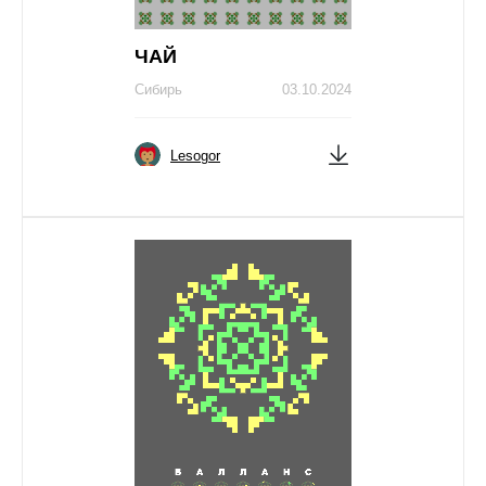
ЧAЙ
Сибирь
03.10.2024
Lesogor